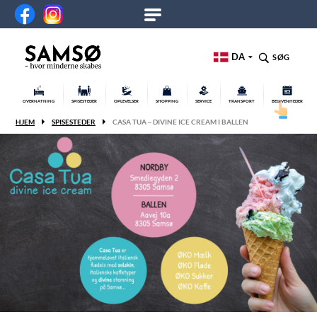
DA
SØG
OVERNATNING
SPISESTEDER
OPLEVELSER
SHOPPING
SERVICE
TRANSPORT
BEGIVENHEDER
HJEM
SPISESTEDER
CASA TUA – DIVINE ICE CREAM I BALLEN