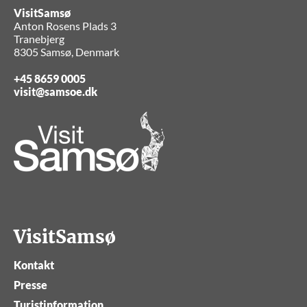
VisitSamsø
Anton Rosens Plads 3
Tranebjerg
8305 Samsø, Denmark
+45 8659 0005
visit@samsoe.dk
VisitSamsø
Kontakt
Presse
Turistinformation