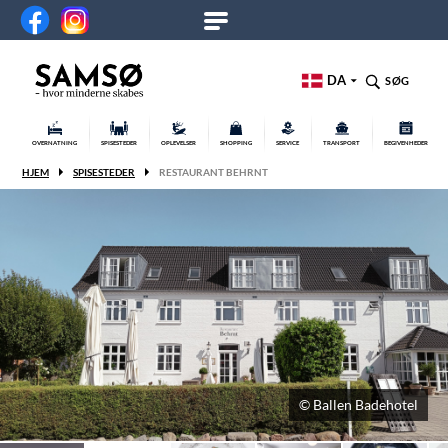
DA
SØG
OVERNATNING
SPISESTEDER
OPLEVELSER
SHOPPING
SERVICE
TRANSPORT
BEGIVENHEDER
HJEM
SPISESTEDER
RESTAURANT BEHRNT
© Ballen Badehotel