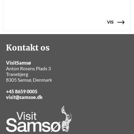
VIS
Kontakt os
VisitSamsø
Anton Rosens Plads 3
Tranebjerg
8305 Samsø, Denmark
+45 8659 0005
visit@samsoe.dk