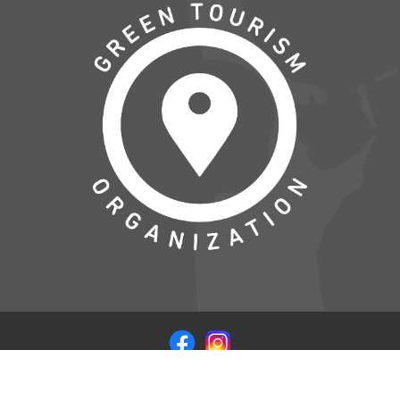
© COPYRIGHT 2026 VISITSAMSOE.DK - LEVERET I
SAMARBEJDE MED
WEB CODERS