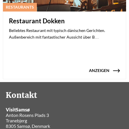
RESTAURANTS
Restaurant Dokken
Beliebtes Restaurant mit typisch dänischen Gerichten.
Außenbereich mit fantastischer Aussicht über B…
ANZEIGEN
Kontakt
VisitSamsø
Anton Rosens Plads 3
Tranebjerg
8305 Samsø, Denmark