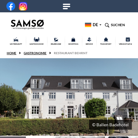
DE
SUCHEN
UNTERKUNFT
GASTRONOMIE
ERLEBNISSE
SHOPPING
SERVICE
TRANSPORT
VERANSTALTUNGEN
HOME
GASTRONOMIE
RESTAURANT BEHRNT
© Ballen Badehotel