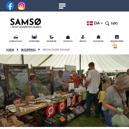
DA
SØG
OVERNATNING
SPISESTEDER
OPLEVELSER
SHOPPING
SERVICE
TRANSPORT
BEGIVENHEDER
HJEM
SHOPPING
ØKOLOGISK SAMSØ