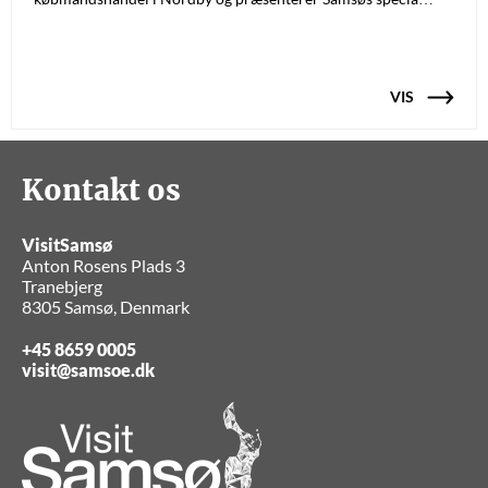
VIS
Kontakt os
VisitSamsø
Anton Rosens Plads 3
Tranebjerg
8305 Samsø, Denmark
+45 8659 0005
visit@samsoe.dk