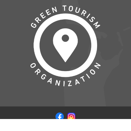
© COPYRIGHT 2026 VISITSAMSOE.DK - LEVERET I