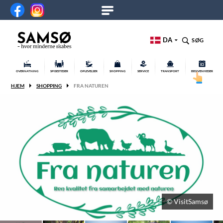
DA
SØG
OVERNATNING
SPISESTEDER
OPLEVELSER
SHOPPING
SERVICE
TRANSPORT
BEGIVENHEDER
HJEM
SHOPPING
FRA NATUREN
© VisitSamsø