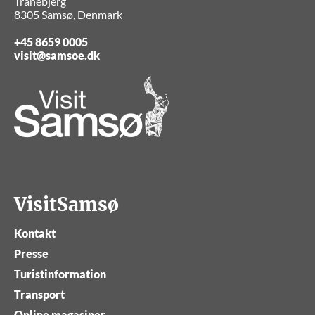
Tranebjerg
8305 Samsø, Denmark
+45 8659 0005
visit@samsoe.dk
VisitSamsø
Kontakt
Presse
Turistinformation
Transport
Online magasiner