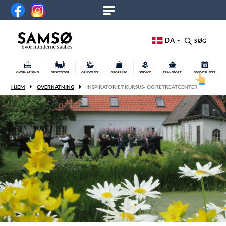
DA
SØG
OVERNATNING
SPISESTEDER
OPLEVELSER
SHOPPING
SERVICE
TRANSPORT
BEGIVENHEDER
HJEM
OVERNATNING
INSPIRATORIET KURSUS- OG RETREATCENTER