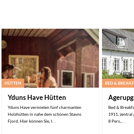
HÜTTEN
BED & BREAK
Yduns Have Hütten
Agerupg
Yduns Have vermieten fünf charmanten
Bed & Breakfa
Holzhütten in nahe dem schönen Stavns
1911, zentral 
Fjord. Hier können Sie, I…
8 Pers.,…