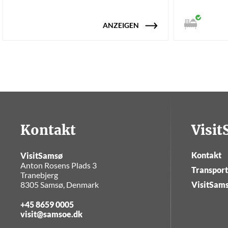
ANZEIGEN
Kontakt
Visi
Kontakt
VisitSamsø
Anton Rosens Plads 3
Transpor
Tranebjerg
8305 Samsø, Denmark
VisitSam
+45 8659 0005
visit@samsoe.dk