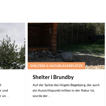
SHELTERS & NATURLAGERPLÄTZE
Shelter i Brundby
d
Auf der Spitze des Hügels Bøgebjerg, der auch
er und
ein Aussichtspunkt mitten in der Natur ist,
er un…
wurde der…