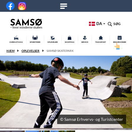
DA
SØG
OVERNATNING
SPISESTEDER
OPLEVELSER
SHOPPING
SERVICE
TRANSPORT
BEGIVENHEDER
HJEM
OPLEVELSER
SAMSØ SKATEPARK
© Samsø Erhvervs- og Turistcenter