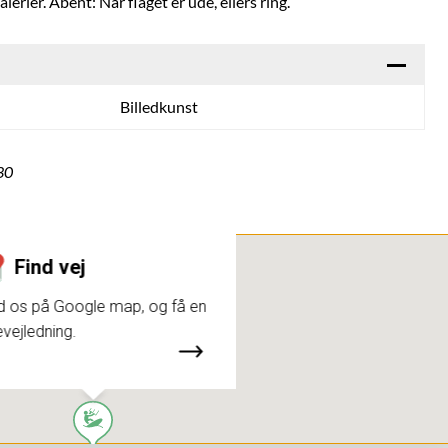
erier. Åbent: Når flaget er ude, ellers ring.
Billedkunst
30
Find vej
d os på Google map, og få en
evejledning.