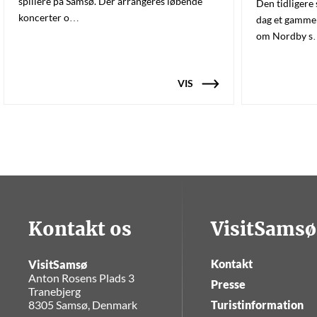
spillere på Samsø. Der arrangeres løbende
Den tidligere
koncerter o…
dag et gammel
om Nordby 
VIS
Kontakt os
VisitSamsø
Kontakt
VisitSamsø
Anton Rosens Plads 3
Presse
Tranebjerg
8305 Samsø, Denmark
Turistinformation