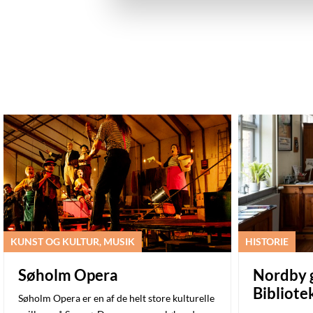
KUNST OG KULTUR, MUSIK
HISTORIE
Søholm Opera
Nordby g
Bibliote
Søholm Opera er en af de helt store kulturelle