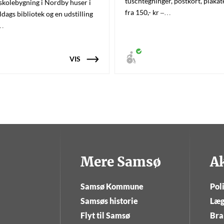
tuschtegninger, postkort, plakat
 skolebygning i Nordby huser i
fra 150,- kr –…
dags bibliotek og en udstilling
s…
VIS
Mere Samsø
A
Samsø Kommune
Poli
Samsøs historie
Læg
Flyt til Samsø
Bra