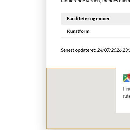
fabulerende verden, i hendes oliemal
Faciliteter og emner
Kunstform:
Senest opdateret:
24/07/2026 23:
Fin
rut