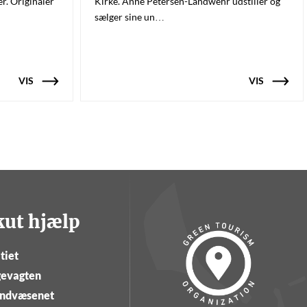
er. Originaler
Kirke. Anne Petersen-Landwehr udstiller og
sælger sine un…
VIS
VIS
kut hjælp
tiet
evagten
ndvæsenet