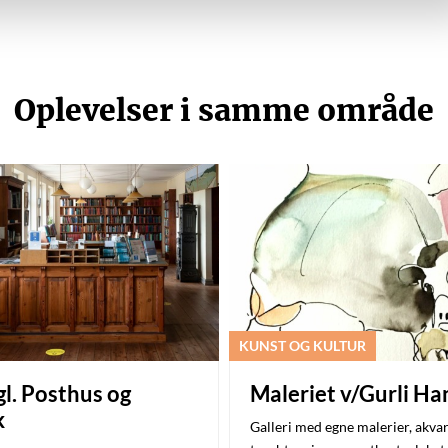
Oplevelser i samme område
KUNST OG KULTUR
l. Posthus og
Maleriet v/Gurli H
k
Galleri med egne malerier, akvar