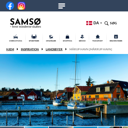
DA
SØG
OVERNATNING
SPISESTEDER
OPLEVELSER
SHOPPING
SERVICE
TRANSPORT
BEGIVENHEDER
HJEM
INSPIRATION
LANDSBYER
MÅRUP HAVN [MÅRRUP HAVN]