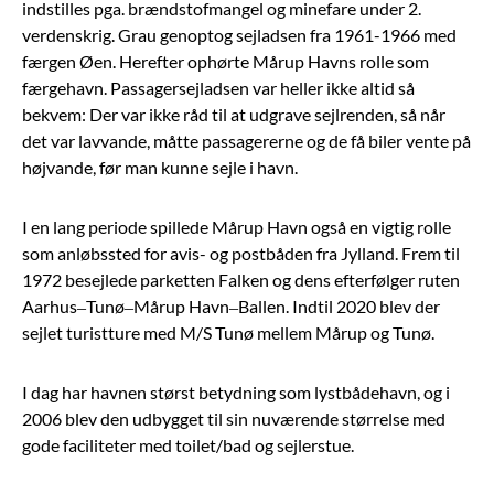
indstilles pga. brændstofmangel og minefare under 2.
verdenskrig. Grau genoptog sejladsen fra 1961-1966 med
færgen Øen. Herefter ophørte Mårup Havns rolle som
færgehavn. Passagersejladsen var heller ikke altid så
bekvem: Der var ikke råd til at udgrave sejlrenden, så når
det var lavvande, måtte passagererne og de få biler vente på
højvande, før man kunne sejle i havn.
I en lang periode spillede Mårup Havn også en vigtig rolle
som anløbssted for avis- og postbåden fra Jylland. Frem til
1972 besejlede parketten Falken og dens efterfølger ruten
Aarhus–Tunø–Mårup Havn–Ballen. Indtil 2020 blev der
sejlet turistture med M/S Tunø mellem Mårup og Tunø.
I dag har havnen størst betydning som lystbådehavn, og i
2006 blev den udbygget til sin nuværende størrelse med
gode faciliteter med toilet/bad og sejlerstue.