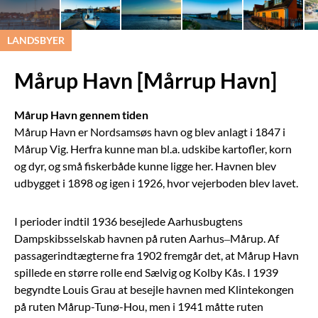
LANDSBYER
Mårup Havn [Mårrup Havn]
Mårup Havn gennem tiden
Mårup Havn er Nordsamsøs havn og blev anlagt i 1847 i
Mårup Vig. Herfra kunne man bl.a. udskibe kartofler, korn
og dyr, og små fiskerbåde kunne ligge her. Havnen blev
udbygget i 1898 og igen i 1926, hvor vejerboden blev lavet.
I perioder indtil 1936 besejlede Aarhusbugtens
Dampskibsselskab havnen på ruten Aarhus–Mårup. Af
passagerindtægterne fra 1902 fremgår det, at Mårup Havn
spillede en større rolle end Sælvig og Kolby Kås. I 1939
begyndte Louis Grau at besejle havnen med Klintekongen
på ruten Mårup-Tunø-Hou, men i 1941 måtte ruten