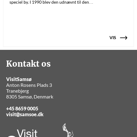
speciel by. I 1990 blev den udnævnt til den…
VIS
Kontakt os
VisitSamsø
Anton Rosens Plads 3
Tranebjerg
8305 Samsø, Denmark
+45 8659 0005
visit@samsoe.dk