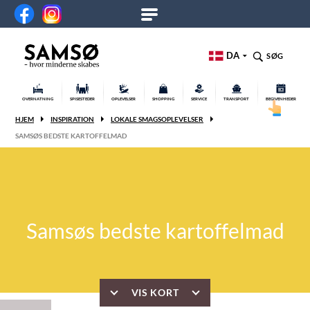
DA
SØG
OVERNATNING
SPISESTEDER
OPLEVELSER
SHOPPING
SERVICE
TRANSPORT
BEGIVENHEDER
HJEM
INSPIRATION
LOKALE SMAGSOPLEVELSER
SAMSØS BEDSTE KARTOFFELMAD
Samsøs bedste kartoffelmad
VIS KORT