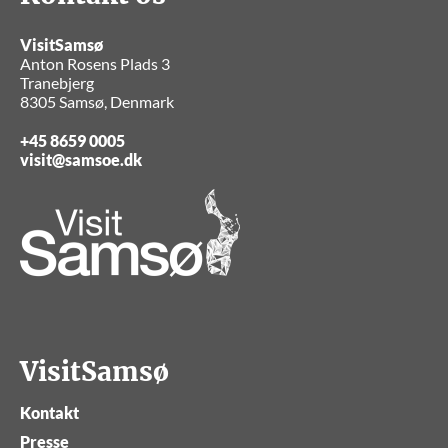
VisitSamsø
Anton Rosens Plads 3
Tranebjerg
8305 Samsø, Denmark
+45 8659 0005
visit@samsoe.dk
VisitSamsø
Kontakt
Presse