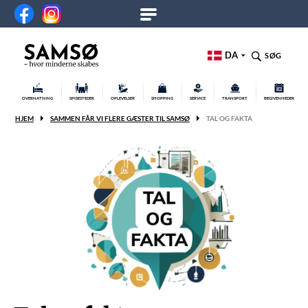
DA
SØG
OVERNATNING
SPISESTEDER
OPLEVELSER
SHOPPING
SERVICE
TRANSPORT
BEGIVENHEDER
HJEM
SAMMEN FÅR VI FLERE GÆSTER TIL SAMSØ
TAL OG FAKTA