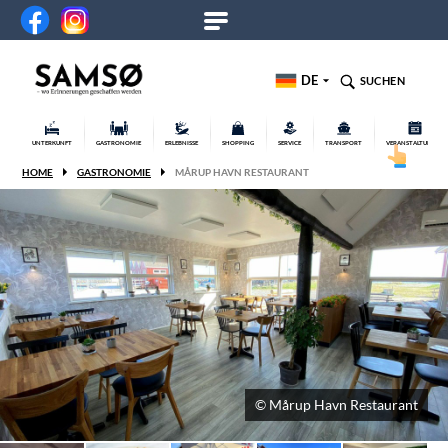
DE
SUCHEN
UNTERKUNFT
GASTRONOMIE
ERLEBNISSE
SHOPPING
SERVICE
TRANSPORT
VERANSTALTUNGEN
HOME
GASTRONOMIE
MÅRUP HAVN RESTAURANT
© Mårup Havn Restaurant