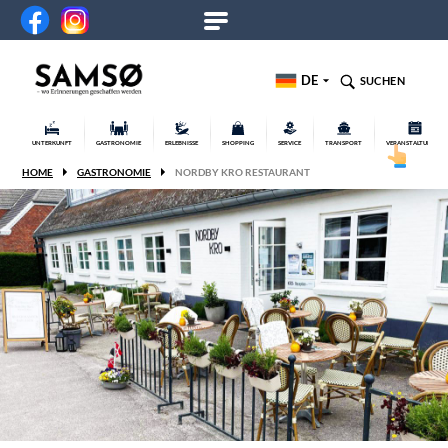
DE
SUCHEN
UNTERKUNFT
GASTRONOMIE
ERLEBNISSE
SHOPPING
SERVICE
TRANSPORT
VERANSTALTUNGEN
HOME
GASTRONOMIE
NORDBY KRO RESTAURANT