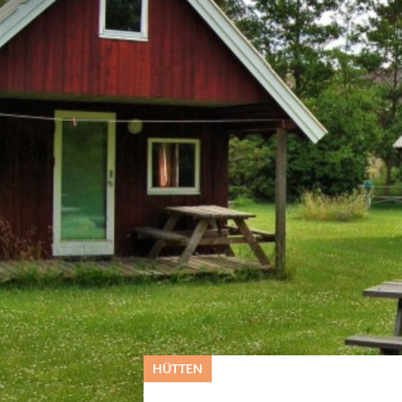
© VisitSamsø
HÜTTEN