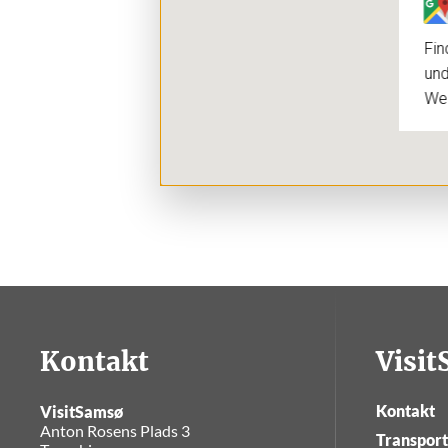
Fin
und
We
Kontakt
Visi
Kontakt
VisitSamsø
Anton Rosens Plads 3
Transpor