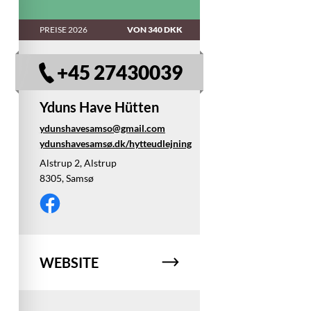
PREISE 2026
VON 340 DKK
+45 27430039
Yduns Have Hütten
ydunshavesamso@gmail.com
ydunshavesamsø.dk/hytteudlejning
Alstrup 2, Alstrup
8305, Samsø
WEBSITE