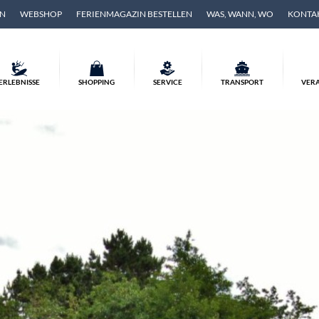
EN
WEBSHOP
FERIENMAGAZIN BESTELLEN
WAS, WANN, WO
KONTA
ERLEBNISSE
SHOPPING
SERVICE
TRANSPORT
VER