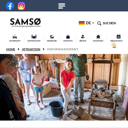
DE
SUCHEN
UNTERKUNFT
GASTRONOMIE
ERLEBNISSE
SHOPPING
SERVICE
TRANSPORT
VERANSTALTUNGEN
HOME
ATTRAKTION
HISTORIENUNIVERSET