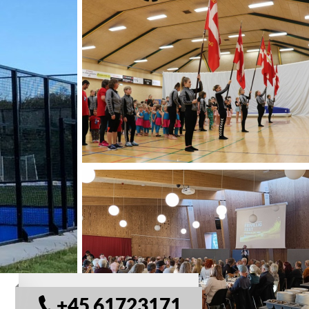
© VisitSamsø
+45 61723171