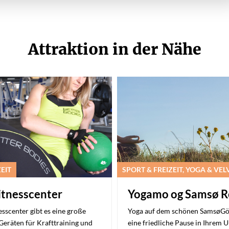
Attraktion in der Nähe
EIT
SPORT & FREIZEIT, YOGA & VE
itnesscenter
Yogamo og Samsø R
esscenter gibt es eine große
Yoga auf dem schönen SamsøGön
eräten für Krafttraining und
eine friedliche Pause in Ihrem U