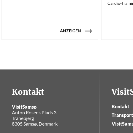
Cardio-Train
ANZEIGEN
Kontakt
Visi
Kontakt
VisitSamsø
Anton Rosens Plads 3
Transpor
Tranebjerg
8305 Samsø, Denmark
VisitSam