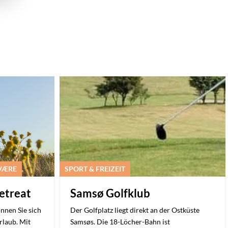
LVÆRE
SPORT & FREIZEIT
etreat
Samsø Golfklub
nen Sie sich
Der Golfplatz liegt direkt an der Ostküste
rlaub. Mit
Samsøs. Die 18-Löcher-Bahn ist