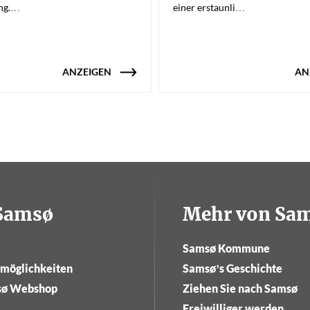
ing.…
einer erstaunli…
ANZEIGEN
AN
tSamsø
Mehr von Sa
Samsø Kommune
tmöglichkeiten
Samsø’s Geschichte
sø Webshop
Ziehen Sie nach Samsø
Freiwilliger werden