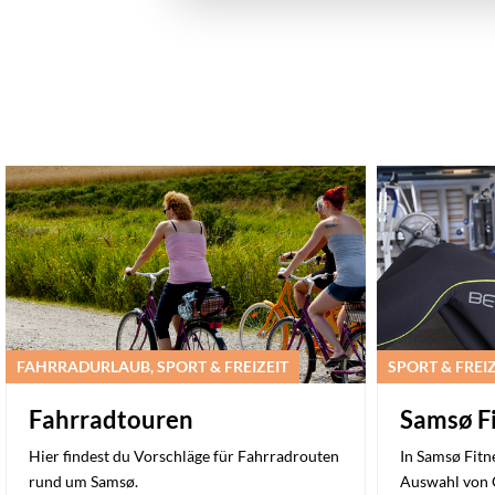
FAHRRADURLAUB, SPORT & FREIZEIT
SPORT & FREIZ
Fahrradtouren
Samsø F
Hier findest du Vorschläge für Fahrradrouten
In Samsø Fitn
rund um Samsø.
Auswahl von G