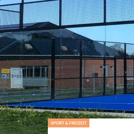
© Mia Buur Madsen
SPORT & FREIZEIT