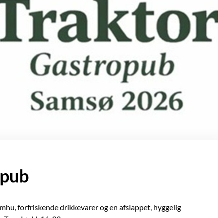
opub
hu, forfriskende drikkevarer og en afslappet, hyggelig