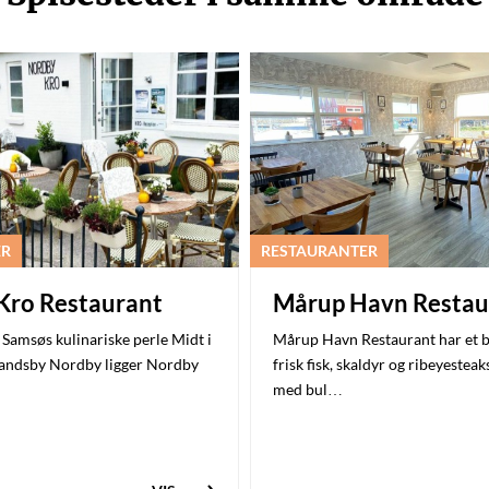
ER
RESTAURANTER
Kro Restaurant
Mårup Havn Restau
Samsøs kulinariske perle Midt i
Mårup Havn Restaurant har et b
 landsby Nordby ligger Nordby
frisk fisk, skaldyr og ribeyesteak
med bul…