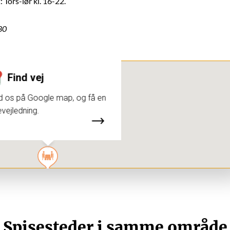
Tors-lør kl. 16-22.
30
Find vej
d os på Google map, og få en
evejledning.
Spisesteder i samme område