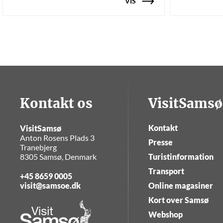
VIS
Kontakt os
VisitSamsø
Kontakt
VisitSamsø
Anton Rosens Plads 3
Presse
Tranebjerg
8305 Samsø, Denmark
Turistinformation
Transport
+45 8659 0005
visit@samsoe.dk
Online magasiner
Kort over Samsø
Webshop