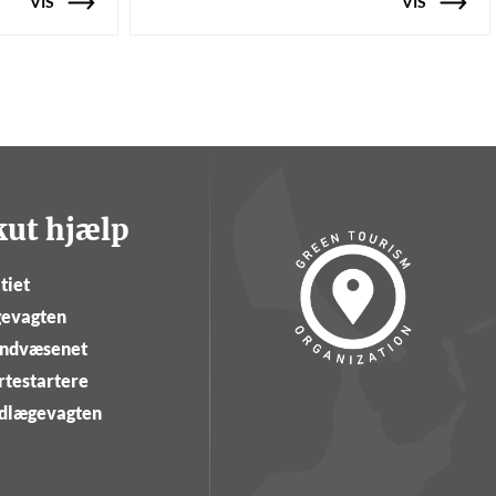
VIS
VIS
kut hjælp
tiet
evagten
ndvæsenet
rtestartere
dlægevagten