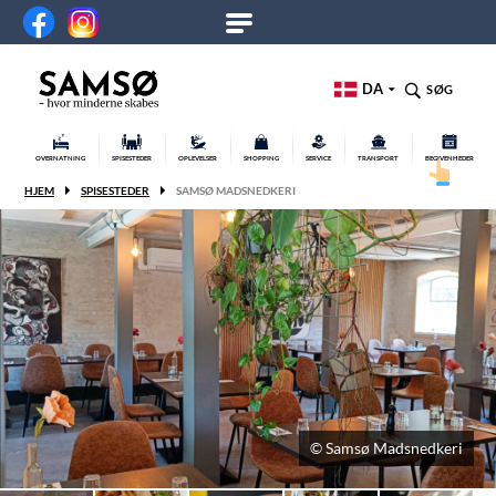
DA
SØG
OVERNATNING
SPISESTEDER
OPLEVELSER
SHOPPING
SERVICE
TRANSPORT
BEGIVENHEDER
HJEM
SPISESTEDER
SAMSØ MADSNEDKERI
© Samsø Madsnedkeri