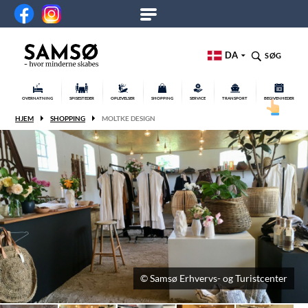
DA
SØG
OVERNATNING
SPISESTEDER
OPLEVELSER
SHOPPING
SERVICE
TRANSPORT
BEGIVENHEDER
HJEM
SHOPPING
MOLTKE DESIGN
© Samsø Erhvervs- og Turistcenter