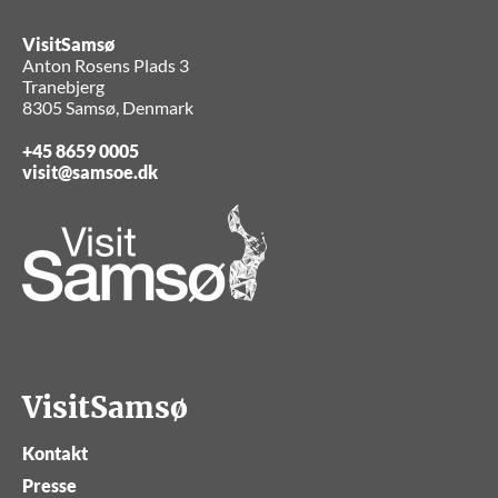
VisitSamsø
Anton Rosens Plads 3
Tranebjerg
8305 Samsø, Denmark
+45 8659 0005
visit@samsoe.dk
VisitSamsø
Kontakt
Presse