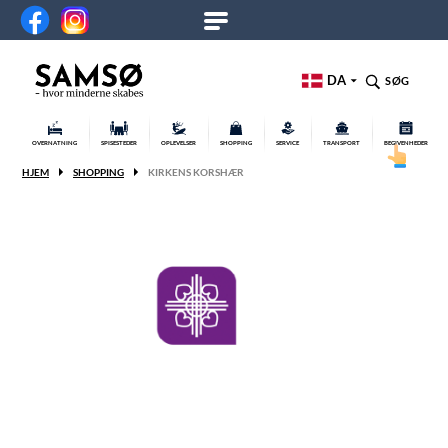
DA
SØG
OVERNATNING
SPISESTEDER
OPLEVELSER
SHOPPING
SERVICE
TRANSPORT
BEGIVENHEDER
HJEM
SHOPPING
KIRKENS KORSHÆR