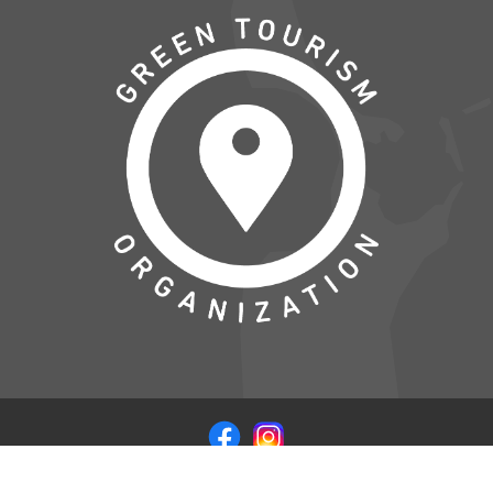
© COPYRIGHT 2026 VISITSAMSOE.DK - LEVERET I