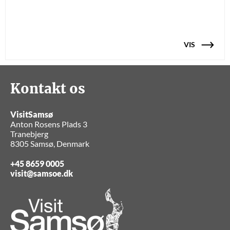
VIS
Kontakt os
VisitSamsø
Anton Rosens Plads 3
Tranebjerg
8305 Samsø, Denmark
+45 8659 0005
visit@samsoe.dk