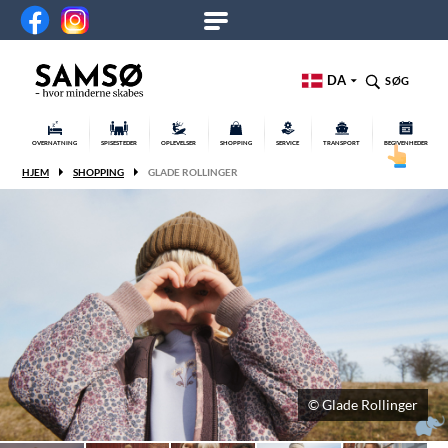
DA
SØG
OVERNATNING
SPISESTEDER
OPLEVELSER
SHOPPING
SERVICE
TRANSPORT
BEGIVENHEDER
HJEM
SHOPPING
GLADE ROLLINGER
© Glade Rollinger