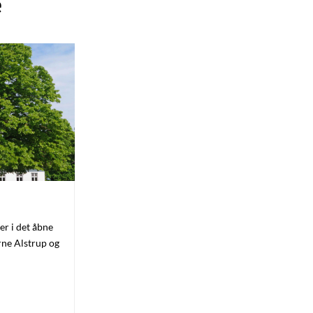
e
er i det åbne
ne Alstrup og