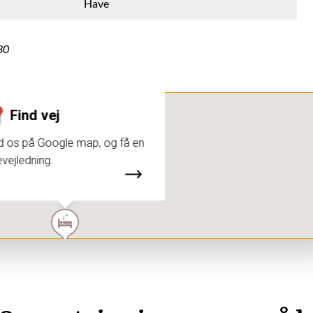
Have
30
Find vej
d os på Google map, og få en
evejledning.