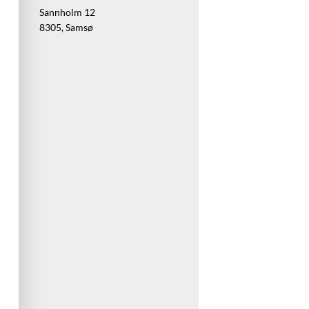
Sannholm 12
8305, Samsø