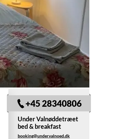
+45 28340806
Under Valnøddetræet
bed & breakfast
booking@undervalnoed.dk