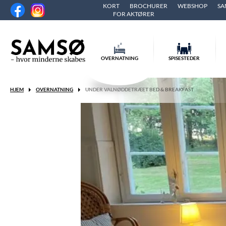
KORT
BROCHURER
WEBSHOP
SA
FOR AKTØRER
OVERNATNING
SPISESTEDER
HJEM
OVERNATNING
UNDER VALNØDDETRÆET BED & BREAKFAST