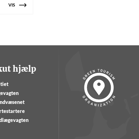
VIS
kut hjælp
tiet
evagten
ndvæsenet
rtestartere
dlægevagten