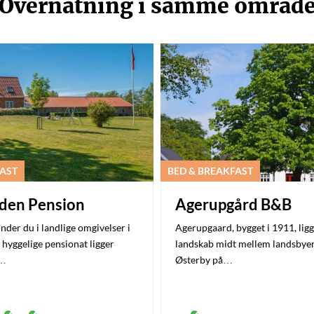
Overnatning i samme områd
FAST
BED & BREAKFAST
den Pension
Agerupgård B&B
nder du i landlige omgivelser i
Agerupgaard, bygget i 1911, ligg
 hyggelige pensionat ligger
landskab midt mellem landsbyer
e…
Østerby på…