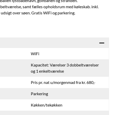
 Ballen lystbådehavn, golfbanen og stranden.
bbeltværelse, samt fælles opholdsrum med køleskab. inkl.
dsigt over søen. Gratis WiFi og parkering.
WiFi
Kapacitet: Værelser 3 dobbeltværelser
og 1 enkeltværelse
Pris pr. nat u/morgenmad fra kr. 680,-
Parkering
Køkken/tekøkken