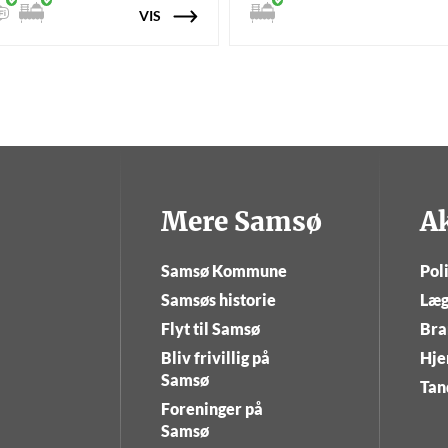
VIS
Mere Samsø
A
Samsø Kommune
Poli
Samsøs historie
Læg
Flyt til Samsø
Bra
Bliv frivillig på
Hje
Samsø
Tan
Foreninger på
Samsø