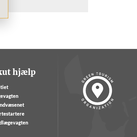
kut hjælp
tiet
evagten
ndvæsenet
rtestartere
dlægevagten