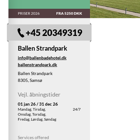
PRISER 2026
FRA 5250 DKK
+45 20349319
Ballen Strandpark
info@ballenbadehotel.dk
ballenstrandpark.dk
Ballen Strandpark
8305, Samsø
Vejl. åbningstider
01 jan 26 / 31 dec 26
Mandag, Tirsdag,
24/7
Onsdag, Torsdag,
Fredag, Lørdag, Søndag
Services offered