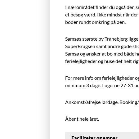
I nærområdet finder du også den s
et besøg værd. Ikke mindst når der
boder rundt omkring på øen.
Samsøs største by Tranebjerg ligger
SuperBrugsen samt andre gode sho
Samsø og ønsker at bo med både hø
ferielejligheder og huse det helt rig
For mere info om ferielejligheder o
minimum 3 dage. I ugerne 27-31 ud
Ankomst/afrejse lørdage. Booking/l
Åbent hele året.
Faciliteter og emner