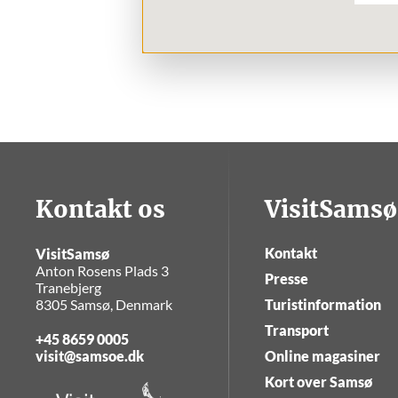
Kontakt os
VisitSamsø
Kontakt
VisitSamsø
Anton Rosens Plads 3
Presse
Tranebjerg
8305 Samsø, Denmark
Turistinformation
Transport
+45 8659 0005
visit@samsoe.dk
Online magasiner
Kort over Samsø