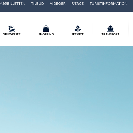
MSØBILLETTEN
TILBUD
VIDEOER
FÆRGE
TURISTINFORMATION
OPLEVELSER
SHOPPING
SERVICE
TRANSPORT