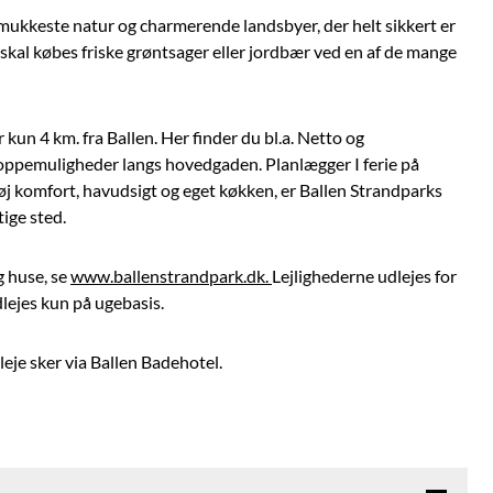
mukkeste natur og charmerende landsbyer, der helt sikkert er
 skal købes friske grøntsager eller jordbær ved en af de mange
 kun 4 km. fra Ballen. Her finder du bl.a. Netto og
ppemuligheder langs hovedgaden. Planlægger I ferie på
j komfort, havudsigt og eget køkken, er Ballen Strandparks
tige sted.
g huse, se
www.ballenstrandpark.dk.
Lejlighederne udlejes for
lejes kun på ugebasis.
eje sker via Ballen Badehotel.