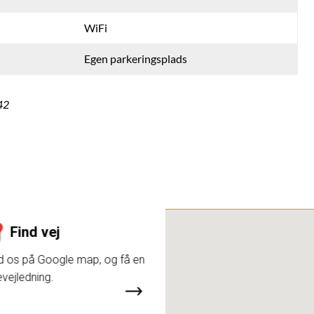
WiFi
Egen parkeringsplads
42
Find vej
d os på Google map, og få en
evejledning.