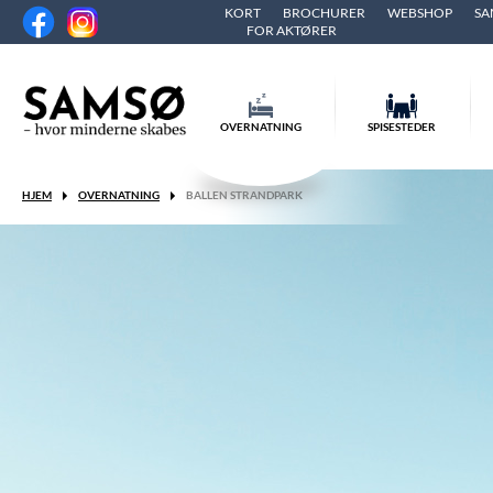
KORT
BROCHURER
WEBSHOP
SA
FOR AKTØRER
OVERNATNING
SPISESTEDER
HJEM
OVERNATNING
BALLEN STRANDPARK