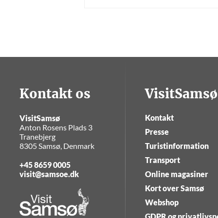
Kontakt os
VisitSamsø
Kontakt
VisitSamsø
Anton Rosens Plads 3
Presse
Tranebjerg
8305 Samsø, Denmark
Turistinformation
Transport
+45 8659 0005
visit@samsoe.dk
Online magasiner
Kort over Samsø
Webshop
GDPR og privatlivspo