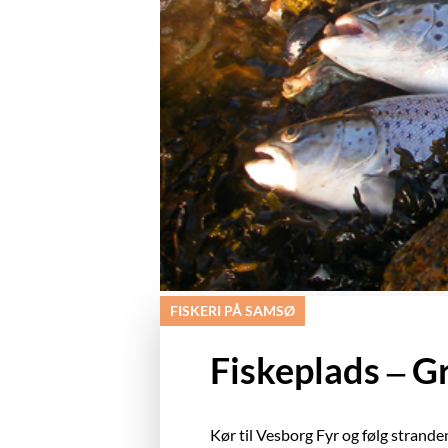
FISKERI PÅ SAMSØ
Fiskeplads – 
Kør til Vesborg Fyr og følg strand