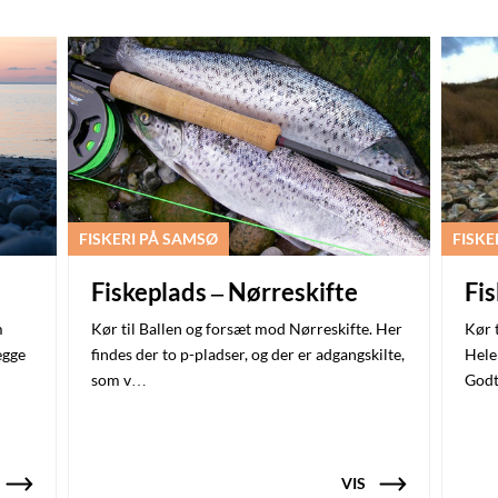
FISKERI PÅ SAMSØ
FISKE
Fiskeplads – Nørreskifte
Fi
m
Kør til Ballen og forsæt mod Nørreskifte. Her
Kør t
egge
findes der to p-pladser, og der er adgangskilte,
Hele
som v…
Godt
VIS