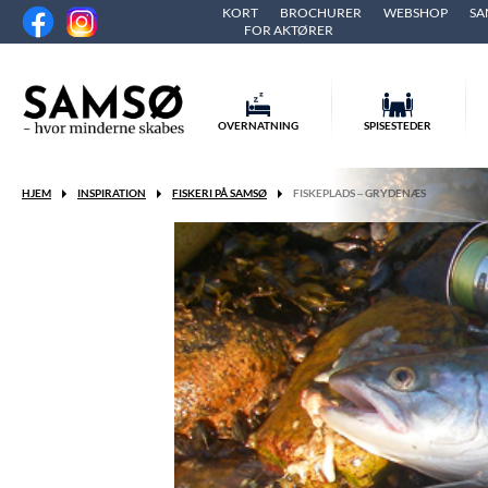
KORT
BROCHURER
WEBSHOP
SA
FOR AKTØRER
OVERNATNING
SPISESTEDER
HJEM
INSPIRATION
FISKERI PÅ SAMSØ
FISKEPLADS – GRYDENÆS