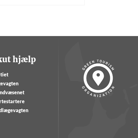
kut hjælp
tiet
evagten
ndvæsenet
rtestartere
dlægevagten