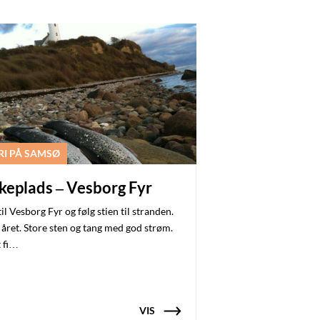
RI PÅ SAMSØ
skeplads – Vesborg Fyr
il Vesborg Fyr og følg stien til stranden.
 året. Store sten og tang med god strøm.
 fi…
VIS