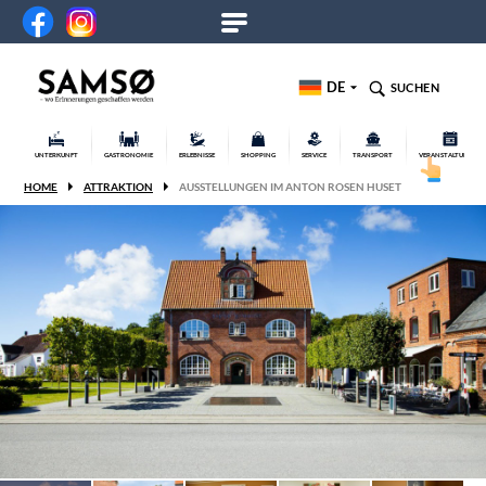
DE
SUCHEN
UNTERKUNFT
GASTRONOMIE
ERLEBNISSE
SHOPPING
SERVICE
TRANSPORT
VERANSTALTUNGEN
HOME
ATTRAKTION
AUSSTELLUNGEN IM ANTON ROSEN HUSET