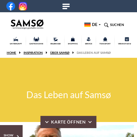
DE
SUCHEN
UNTERKUNFT
GASTRONOMIE
ERLEBNISSE
SHOPPING
SERVICE
TRANSPORT
VERANSTALTUNGEN
HOME
INSPIRATION
ÜBER SAMSØ
DAS LEBEN AUF SAMSØ
Das Leben auf Samsø
KARTE ÖFFNEN
SHOW