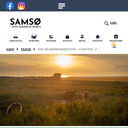
SØG
OVERNATNING
SPISESTEDER
OPLEVELSER
SHOPPING
SERVICE
TRANSPORT
BEGIVENHEDER
HJEM
TILBUD
IDYL PÅ SAMSØ BADEHOTEL – 3 NÆTTER – F…