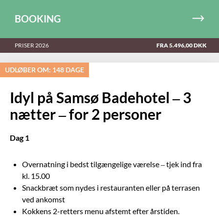
BOOKING
PRISER 2026
FRA 5.496,00 DKK
UDLØBER OM:
148 DAGE
Idyl på Samsø Badehotel – 3
nætter – for 2 personer
Dag 1
Overnatning i bedst tilgængelige værelse – tjek ind fra
kl. 15.00
Snackbræt som nydes i restauranten eller på terrasen
ved ankomst
Kokkens 2-retters menu afstemt efter årstiden.