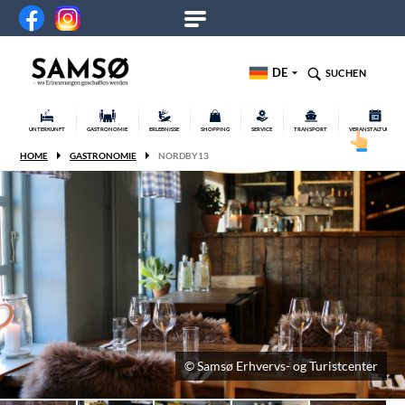
DE
SUCHEN
UNTERKUNFT
GASTRONOMIE
ERLEBNISSE
SHOPPING
SERVICE
TRANSPORT
VERANSTALTUNGEN
HOME
GASTRONOMIE
NORDBY13
© Samsø Erhvervs- og Turistcenter