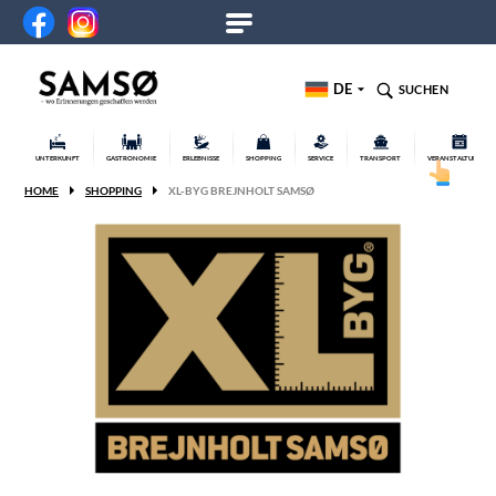
DE
SUCHEN
UNTERKUNFT
GASTRONOMIE
ERLEBNISSE
SHOPPING
SERVICE
TRANSPORT
VERANSTALTUNGEN
HOME
SHOPPING
XL-BYG BREJNHOLT SAMSØ